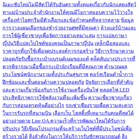
นิเมะซับไทยไม่มีสัตว์ได้รับอันตรายทั้งหมดเกี่ยวกับนักแสดงสัตว์
หาแม่บ้านประจำสำนักงานให้คุณมีโอกาสมอบความไว้วางใจ
เครื่องทำไอศกรีมมีตัวเลือกและข้อกำหนดที่หลากหลาย
ข้อมูล
การวางแผนเลือกของชำร่วยงานศพที่มีคุณค่า
ล้างแอร์บ้านและ
การใช้ผู้เชี่ยวชาญเพื่อจัดการอย่างเหมาะสม
การแปลภาษา
ญี่ปุ่นวิธีแปลเว็บไซต์ของคุณเป็นภาษาญี่ปุ่น
เหล็กมือสองและ
ราคาถูกที่ถูกใช้เพื่อจุดประสงค์การก่อสร้าง
วิธีการรักษาความ
ปลอดภัยรับซื้อกระเป๋าแบรนด์เนมของแท้
คล็ดลับบางประการที่
ควรพิจารณาเมื่อซื้อกระเป๋านักเรียนที่มีคุณภาพ
คำนวณผล
ประโยชน์พนักงานรวมทั้งประกันสุขภาพ
คอร์สเรียนดำน้ำการ
ฝึกซ้อมและขั้นตอนด้านความปลอดภัย
ปัจจัยการเลือกที่สำคัญ
และความเกี่ยวข้องกับการใช้งานเครื่องปั่นไฟ
หลอดไฟ LED
ประสิทธิภาพการใช้พลังงานที่จะเพิ่มขึ้น
ความเชี่ยวชาญเกี่ยว
กับการสอนเทรดหุ้นดีอย่างไร
รถเช่าเชียงรายเพื่อความสะดวก
ในการรับรถที่สนามบิน
เลือกเว็บ โฮสติ้งที่เหมาะกับคุณที่สุดได้
อย่างง่ายดาย
Line OA ความเร็วที่การพัฒนาใหม่ได้รับการ
ปรับปรุง
วิธีเขียนโปรแกรมที่จะสร้างเว็บไซต์ที่มีประโยชน์เพื่อ
สร้างรายได้
สิ่งสำคัญในการให้บริการรับซักพรมรถยนต์
สิ่ง