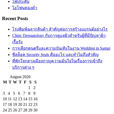
ไฟประดับ
ไอโฟนทองคำ
Recent Posts
โรงพิมพ์ฉลากสินค้า สำคัญต่อการสร้างแบรนด์อย่างไร
Clinic Dermatology กับการดูแลผิวสำหรับผู้ที่มีปัญหาผิว
เรื้อรัง
การเลือกดนตรีและความบันเทิงในงาน Wedding in Samui
ซีลล็อค Security Seals คืออะไร และทำไมถึงสำคัญ
ที่พักใจกลางเมืองกาญความมั่นใจในเรื่องการเข้าถึง
บริการต่าง ๆ
August 2026
M
T
W
T
F
S
S
1
2
3
4
5
6
7
8
9
10
11
12
13
14
15
16
17
18
19
20
21
22
23
24
25
26
27
28
29
30