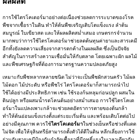
ผลผลิต
การใช้ไตรโคเดอร์มาอย่างต่อเนื่องช่วยลดการระบาดของโรค
พืชจากเชื้อราในดิน ทำให้ต้นพืชเจริญเติบโตแข็งแรง ลำต้น
สมบูรณ์ ใบเขียวสด และให้ผลผลิตสม่ำเสมอ เกษตรกรจำนวน
มากพบว่าการใช้ไตรโคเดอร์มาช่วยลดต้นทุนค่ายาและสารเคมี
อีกทั้งยังลดความเสี่ยงจากสารตกค้างในผลผลิต ซึ่งเป็นปัจจัย
สำคัญในการสร้างความเชื่อมั่นให้กับตลาด โดยเฉพาะผัก ผลไม้
และพืชเศรษฐกิจที่ต้องการมาตรฐานความปลอดภัยสูง
เหมาะกับพืชหลากหลายชนิด ไม่ว่าจะเป็นพืชผักสวนครัว ไม้ผล
ไม้ดอก ไม้ประดับ หรือพืชไร่ ไตรโคเดอร์มาก็สามารถนำไป
ใช้ได้อย่างมีประสิทธิภาพ เช่น ใช้รองก้นหลุมก่อนปลูก ผสมใน
ดินปลูก หรือผสมน้ำรดโคนต้นอย่างสม่ำเสมอ การใช้ไตรโคเด
อร์มาในแปลงเพาะกล้าจะช่วยลดอัตราการตายของต้นกล้า
ทำให้ต้นอ่อนแข็งแรงตั้งแต่ระยะเริ่มต้น และพร้อมเติบโตต่อไป
อย่างมีคุณภาพ ควรใช้
ไตรโคเดอร์มา
ในช่วงเย็นหรือช่วงที่แดด
ไม่จัด เพื่อให้จุลินทรีย์สามารถตั้งตัวได้ดีในดิน หลีกเลี่ยงการใช้
ร่วมกับสารเคมีป้องกันกำจัดเชื้อราที่มีฤทธิ์แรงในเวลาเดียวกัน