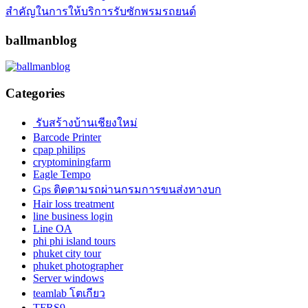
สำคัญในการให้บริการรับซักพรมรถยนต์
ballmanblog
Categories
รับสร้างบ้านเชียงใหม่
Barcode Printer
cpap philips
cryptominingfarm
Eagle Tempo
Gps ติดตามรถผ่านกรมการขนส่งทางบก
Hair loss treatment
line business login
Line OA
phi phi island tours
phuket city tour
phuket photographer
Server windows
teamlab โตเกียว
TFRS9