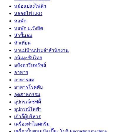
หม้อแปลงไฟฟ้า
หลอดไฟ LED
หอพัก
หอพัก ม.รังสิต
หัวปั๊มลม
หัวเทียน
หาแม่บ้านประจำสำนักงาน
อนิเมะซับไทย
อสังหาริมทรัพย์
อาหาร
อาหารสด
อาหารโรคตับ
อุตสาหกรรม
อุปกรณ์เซฟตี้
อุปกรณ์ไฟฟ้า
เก้าอี้ผู้บริหาร
เครื่องทำไอศกรีม
เครื่องปั้นขนมปัง เปี๊ยะ โมจิ Encrusting machine