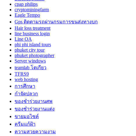
cpap philips
cryptominingfarm
Eagle Tempo
Gps ติดตามรถผ่านกรมการขนส่งทางบก
Hair loss treatment
line business login
Line OA
phi phi island tours
phuket city tour
phuket photographer
Server windows
teamlab โตเกียว
TFRS9
web hosting
การศึกษา
กำจัดปลวก
ของชำร่วยงานศพ
ของชำร่วยงานแต่ง
ขายมอไซค์
ครีมแก้ฝ้า
ความสวยความงาม