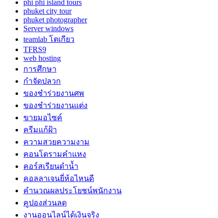
phi phi island tours
phuket city tour
phuket photographer
Server windows
teamlab โตเกียว
TFRS9
web hosting
การศึกษา
กำจัดปลวก
ของชำร่วยงานศพ
ของชำร่วยงานแต่ง
ขายมอไซค์
ครีมแก้ฝ้า
ความสวยความงาม
คอนโดรามคำแหง
คอร์สเรียนดำน้ำ
คอลลาเจนยี่ห้อไหนดี
คำนวณผลประโยชน์พนักงาน
คูปองส่วนลด
งานออนไลน์ได้เงินจริง