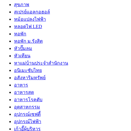
สุขภาพ
สเปรย์แอลกอฮอล์
หม้อแปลงไฟฟ้า
หลอดไฟ LED
หอพัก
หอพัก ม.รังสิต
หัวปั๊มลม
หัวเทียน
หาแม่บ้านประจำสำนักงาน
อนิเมะซับไทย
อสังหาริมทรัพย์
อาหาร
อาหารสด
อาหารโรคตับ
อุตสาหกรรม
อุปกรณ์เซฟตี้
อุปกรณ์ไฟฟ้า
เก้าอี้ผู้บริหาร