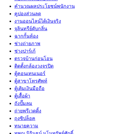
คำนวณผลประโยชน์พนักงาน
คูปองส่วนลด
งานออนไลน์ได้เงินจริง
จุลินทรีย์ดับกลิ่น
ฉากกั้นห้อง
ช่างถ่ายภาพ
ช่างปาร์เก้
ตรวจบ้านก่อนโอน
ติดตั้งกล้องวงจรปิด
ตู้คอนเทนเนอร์
ตู้สาขาโทรศัพท์
ตู้เติมเงินมือถือ
ตู้เสื้อผ้า
ถังปั๊มลม
ถ่ายพรีเวดดิ้ง
ถุงซิปล็อค
ทนายความ
ทพญ.นิรินธน์ มโนทรัพย์ศักดิ์