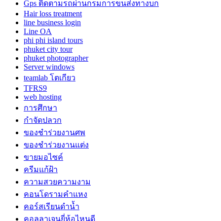
Gps ติดตามรถผ่านกรมการขนส่งทางบก
Hair loss treatment
line business login
Line OA
phi phi island tours
phuket city tour
phuket photographer
Server windows
teamlab โตเกียว
TFRS9
web hosting
การศึกษา
กำจัดปลวก
ของชำร่วยงานศพ
ของชำร่วยงานแต่ง
ขายมอไซค์
ครีมแก้ฝ้า
ความสวยความงาม
คอนโดรามคำแหง
คอร์สเรียนดำน้ำ
คอลลาเจนยี่ห้อไหนดี