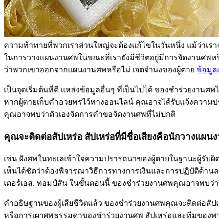
ความท้าทายที่พวกเราส่วนใหญ่จะต้องแก้ไขในวันหนึ่ง แม้ว่าเราจะ
ในการวางแผนงานศพในขณะที่เรายังมีชีวิตอยู่มีการจัดงานศพหร
ว่าพวกเขาออกจากแผนงานศพหรือไม่ เจตจำนงของผู้ตาย
ข้อมูลเ
เป็นจุดเริ่มต้นที่ดี แหล่งข้อมูลอื่นๆ ที่เป็นไปได้ ของชำร
หากผู้ตายเก็บคำอวยพรไว้ทางออนไลน์ คุณอาจได้รับแจ้งควา
คุณอาจพบว่าตัวเองจัดการคำขอจัดงานศพที่ไม่ปกติ
คุณจะติดต่อสัปเหร่อ สัปเหร่อที่มีชื่อเสียงคือนักวางแผ
เช่น ฝังศพในทะเลเข้าใจความปรารถนาของผู้ตายในฐานะผู้รับผ
เห็นได้ชัดว่าต้องพิจารณาวิธีการทางการเงินและการปฏิบัติด้านล
เตอร์เอส. ทอมป์สัน ในขั้นตอนนี้ ของชำร่วยงานศพคุณอาจพบว่าผ
คำอธิษฐานของผู้เสียชีวิตแล้ว ของชำร่วยงานศพคุณจะติดต่อสัปเห
หรือการเผาศพธรรมดาของชำร่วยงานศพ สัปเหร่อและทีมของพวกเ