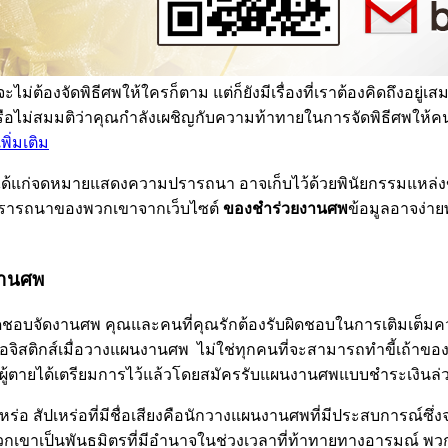
ไม่ต้องจัดพิธีศพให้ใครก็ตาม แต่ก็ยังมีเรื่องที่เราต้องคิดถึงอ
ือไม่สมมติว่าคุณกำลังเผชิญกับความท้าทายในการจัดพิธีศพให้ค
พิ่มเติม
่วยงานศพได้แก่จดหมายแสดงความปรารถนา อาจเก็บไว้ด้วยพินัยกรรม
มปรารถนาของพวกเขาจากเว็บไซต์
ของชำร่วยงานศพ
ข้อมูลอาจง่า
นงานศพ
ิดชอบจัดงานศพ คุณและคนที่คุณรักต้องรับผิดชอบในการเติมเต็ม
อจิสติกส์เมื่อวางแผนงานศพ ไม่ใช่ทุกคนที่จะสามารถทำขี้เถ้าของ
ู้ตายได้เตรียมการไว้แล้วโดยสมัครรับแผนงานศพแบบชำระเงินล่วงห
ร่อ สัปเหร่อที่มีชื่อเสียงคือนักวางแผนงานศพที่มีประสบการณ์ซึ่
ขาเป็นพันธมิตรที่มีอำนาจในช่วงเวลาที่ท้าทายทางอารมณ์ พวก