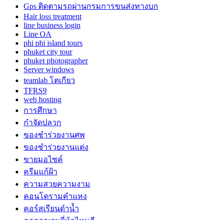
Gps ติดตามรถผ่านกรมการขนส่งทางบก
Hair loss treatment
line business login
Line OA
phi phi island tours
phuket city tour
phuket photographer
Server windows
teamlab โตเกียว
TFRS9
web hosting
การศึกษา
กำจัดปลวก
ของชำร่วยงานศพ
ของชำร่วยงานแต่ง
ขายมอไซค์
ครีมแก้ฝ้า
ความสวยความงาม
คอนโดรามคำแหง
คอร์สเรียนดำน้ำ